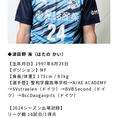
◆波田野 海（はたの かい）
【生年月日】1997年6月23日
【ポジション】MF
【身長/体重】173cm / 67kg
【選手歴】聖和学園高等学校→NIKE ACADEMY
→SVstraelen（ドイツ）→BVBSecond（ドイ
ツ）→BscDaugavpils（ドイツ）
【2024シーズン出場記録】
リーグ戦 16試合/1得点