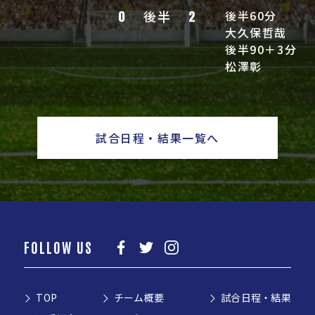
0
後半
2
後半60分
大久保哲哉
後半90＋3分
松澤彰
試合日程・結果一覧へ
FOLLOW US
TOP
チーム概要
試合日程・結果