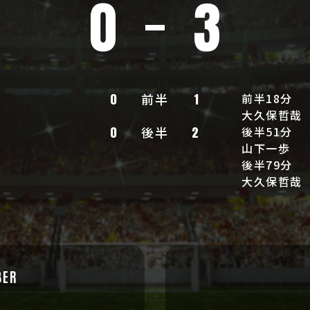
0
3
0
前半
1
前半18分
大久保哲哉
0
後半
2
後半51分
山下一歩
後半79分
大久保哲哉
BER