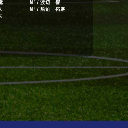
竜
MF / 渡辺 響
人
MF / 船迫 拓磨
矢