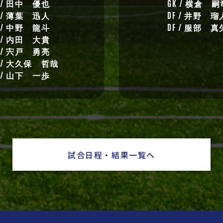
F / 田中 優也
GK / 横倉 嗣
F / 薄葉 迅人
DF / 井野 瑠
F / 中野 龍斗
DF / 服部 真
F / 内田 大貴
F / 宍戸 勇亮
W / 大久保 哲哉
W / 山下 一歩
試合日程・結果一覧へ