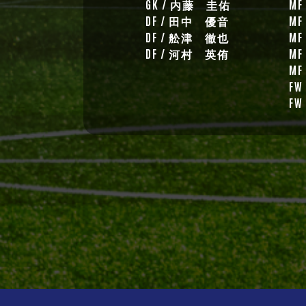
GK / 内藤 圭佑
M
DF / 田中 優音
M
DF / 舩津 徹也
M
DF / 河村 英侑
M
M
F
F